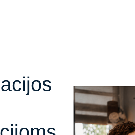
acijos
cijoms,