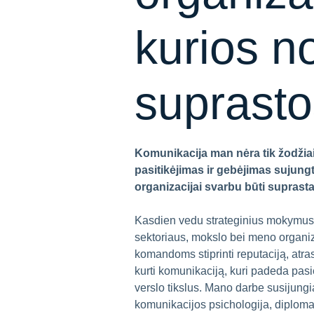
kurios no
suprasto
Komunikacija man nėra tik žodžiai
pasitikėjimas ir gebėjimas sujung
organizacijai svarbu būti suprasta
Kasdien vedu strateginius mokymus i
sektoriaus, mokslo bei meno organ
komandoms stiprinti reputaciją, atras
kurti komunikaciją, kuri padeda pasi
verslo tikslus. Mano darbe susijungi
komunikacijos psichologija, diplomati