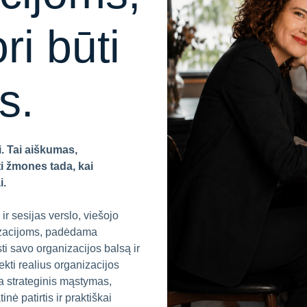
ri būti
s.
. Tai aiškumas,
ti žmones tada, kai
i.
r sesijas verslo, viešojo
izacijoms, padėdama
ti savo organizacijos balsą ir
ekti realius organizacijos
a strateginis mąstymas,
nė patirtis ir praktiškai