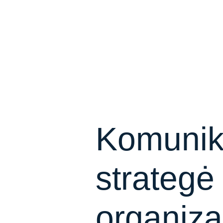
Komunik
strategė
organiza