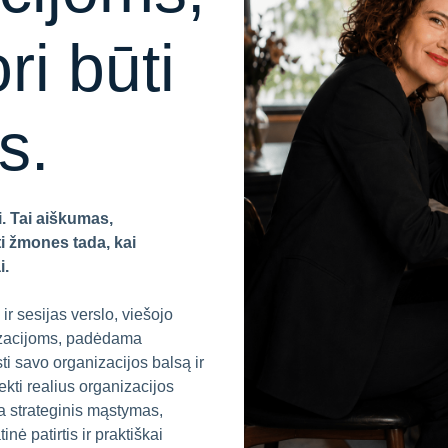
ri būti
s.
. Tai aiškumas,
ti žmones tada, kai
i.
r sesijas verslo, viešojo
izacijoms, padėdama
ti savo organizacijos balsą ir
ekti realius organizacijos
a strateginis mąstymas,
nė patirtis ir praktiškai