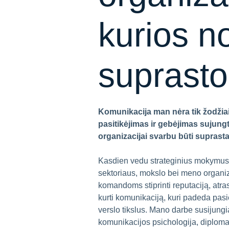
kurios no
suprasto
Komunikacija man nėra tik žodžiai
pasitikėjimas ir gebėjimas sujung
organizacijai svarbu būti suprasta
Kasdien vedu strateginius mokymus i
sektoriaus, mokslo bei meno organ
komandoms stiprinti reputaciją, atras
kurti komunikaciją, kuri padeda pasi
verslo tikslus. Mano darbe susijungi
komunikacijos psichologija, diplomati