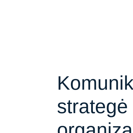
Komunik
strategė
organiza