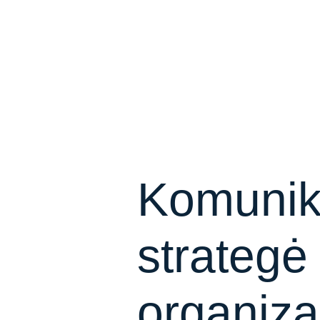
Komunik
strategė
organiza