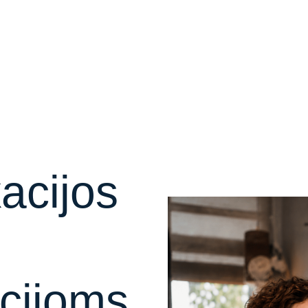
acijos
cijoms,