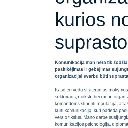
kurios no
suprasto
Komunikacija man nėra tik žodžiai
pasitikėjimas ir gebėjimas sujung
organizacijai svarbu būti suprasta
Kasdien vedu strateginius mokymus i
sektoriaus, mokslo bei meno organ
komandoms stiprinti reputaciją, atras
kurti komunikaciją, kuri padeda pasi
verslo tikslus. Mano darbe susijungi
komunikacijos psichologija, diplomati