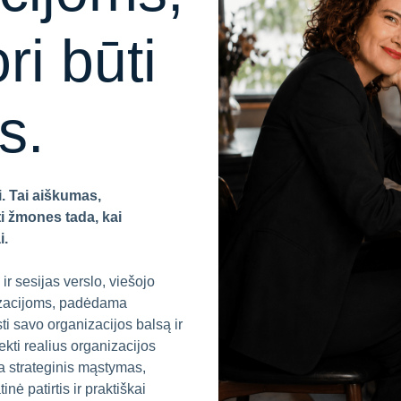
ri būti
s.
. Tai aiškumas,
ti žmones tada, kai
i.
r sesijas verslo, viešojo
izacijoms, padėdama
ti savo organizacijos balsą ir
ekti realius organizacijos
a strateginis mąstymas,
nė patirtis ir praktiškai