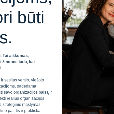
ri būti
s.
. Tai aiškumas,
ti žmones tada, kai
i.
r sesijas verslo, viešojo
izacijoms, padėdama
ti savo organizacijos balsą ir
ekti realius organizacijos
a strateginis mąstymas,
nė patirtis ir praktiškai