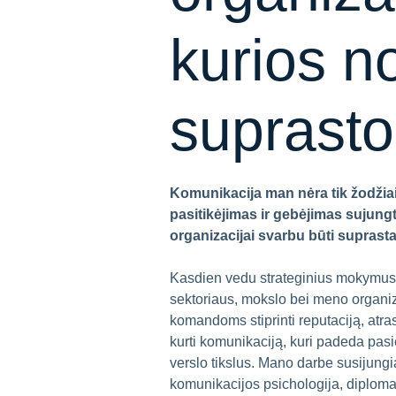
kurios no
suprasto
Komunikacija man nėra tik žodžiai
pasitikėjimas ir gebėjimas sujung
organizacijai svarbu būti suprasta
Kasdien vedu strateginius mokymus i
sektoriaus, mokslo bei meno organ
komandoms stiprinti reputaciją, atras
kurti komunikaciją, kuri padeda pasi
verslo tikslus. Mano darbe susijungi
komunikacijos psichologija, diplomati