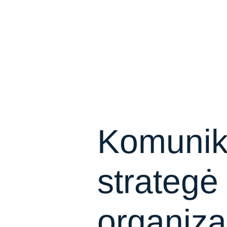
Komunik
strategė
organiza