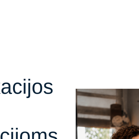
acijos
cijoms,